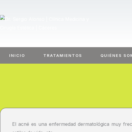
Ir
al
contenido
INICIO
TRATAMIENTOS
QUIÉNES SO
El acné es una enfermedad dermatológica muy frecu