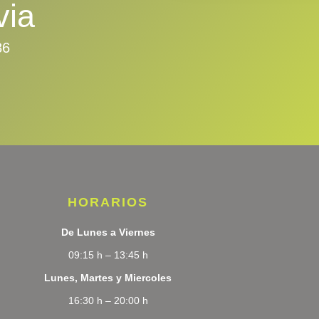
via
86
HORARIOS
De Lunes a Viernes
09:15 h – 13:45 h
Lunes, Martes y Miercoles
16:30 h – 20:00 h