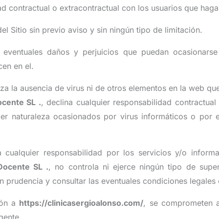
 contractual o extracontractual con los usuarios que hag
 Sitio sin previo aviso y sin ningún tipo de limitación.
s eventuales daños y perjuicios que puedan ocasionarse 
cen en el.
iza la ausencia de virus ni de otros elementos en la web qu
Docente SL
.
, declina cualquier responsabilidad contractual
ier naturaleza ocasionados por virus informáticos o por 
a cualquier responsabilidad por los servicios y/o inform
Docente SL .
, no controla ni ejerce ningún tipo de supe
n prudencia y consultar las eventuales condiciones legale
ión a
https://clinicasergioalonso.com/
, se comprometen a
gente.