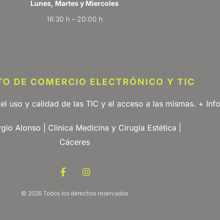
Lunes, Martes y Miercoles
16:30 h – 20:00 h
O DE COMERCIO ELECTRÓNICO Y TIC
 el uso y calidad de las TIC y el acceso a las mismas.
+ Inf
F
I
a
n
c
s
© 2026 Todos los derechos reservados
e
t
b
a
o
g